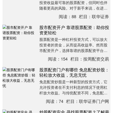
投资收益最可靠的股票配资，但同时也伴
随着更高的风险。对于新手来说，在进行
配资开户前，掌握正确的开户秘诀至关重
阅读：
88
栏目：
联华证券
要。 * **监....
股市配资开户 靠谱股票配资：助你投
资更轻松
股票配资是一种杠杆投资方式，可以放大
投资者的资金，从而提高收益率。然而股
市配资开户，选择靠谱的股票配资平台至
关重要，以确保资金安全和投资顺利。 * **
阅读：
154
栏目：
按周配资交易
降低投资....
股票配资门户有哪些 免息配资炒股：
轻松放大收益，无息无忧
免息配资炒股是一种新型的投资方式，它
允许投资者在不支付利息的情况下使用杠
杆放大收益。与传统配资不同，免息配资
无需支付利息，投资者可以将全部收益收
阅读：
74
栏目：
联华证券门户网
入囊中。 这些配....
炒股配资安全 寻找股票配资？了解最