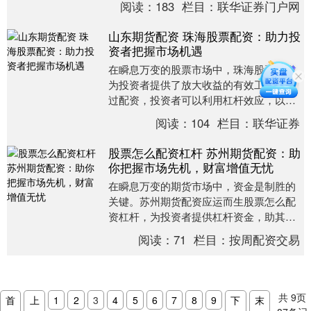
阅读：
183
栏目：
联华证券门户网
机会。 * **放....
山东期货配资 珠海股票配资：助力投
资者把握市场机遇
在瞬息万变的股票市场中，珠海股票配资
为投资者提供了放大收益的有效工具。通
过配资，投资者可以利用杠杆效应，以较
小的本金撬动更大的资金，从而提升投资
阅读：
104
栏目：
联华证券
收益。 股票配资....
股票怎么配资杠杆 苏州期货配资：助
你把握市场先机，财富增值无忧
在瞬息万变的期货市场中，资金是制胜的
关键。苏州期货配资应运而生股票怎么配
资杠杆，为投资者提供杠杆资金，助其把
握市场先机，实现财富增值。 选择持有正
阅读：
71
栏目：
按周配资交易
规金融牌照的配....
共
9
页
首
上
1
2
3
4
5
6
7
8
9
下
末