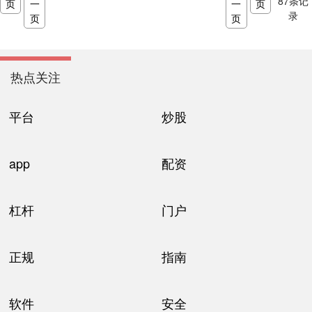
87
条记
页
一
一
页
录
页
页
热点关注
平台
炒股
app
配资
杠杆
门户
正规
指南
软件
安全