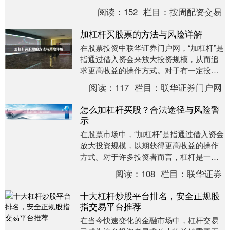
言，了解并掌握杠杆资金炒股方法至关重
阅读：
152
栏目：
按周配资交易
要。本文将详细解析....
加杠杆买股票的方法与风险详解
在股票投资中联华证券门户网，“加杠杆”是
指通过借入资金来放大投资规模，从而追
求更高收益的操作方式。对于有一定投资
经验的股民来说，杠杆是一把双刃剑——
阅读：
117
栏目：
联华证券门户网
用得好可以加....
怎么加杠杆买股？合法途径与风险警
示
在股票市场中，“加杠杆”是指通过借入资金
放大投资规模，以期获得更高收益的操作
方式。对于许多投资者而言，杠杆是一把
双刃剑——既能放大收益，也能加剧亏
阅读：
108
栏目：
联华证券
损。本文将从合....
十大杠杆炒股平台排名，安全正规股
指交易平台推荐
在当今快速变化的金融市场中，杠杆交易