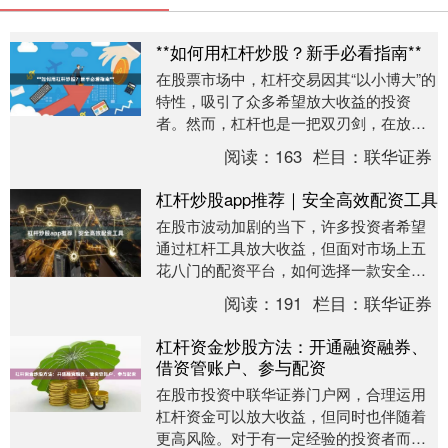
**如何用杠杆炒股？新手必看指南**
在股票市场中，杠杆交易因其“以小博大”的
特性，吸引了众多希望放大收益的投资
者。然而，杠杆也是一把双刃剑，在放大
收益的同时也会放大亏损。对于新手而
阅读：
163
栏目：
联华证券
言，理解杠杆的原....
杠杆炒股app推荐｜安全高效配资工具
在股市波动加剧的当下，许多投资者希望
通过杠杆工具放大收益，但面对市场上五
花八门的配资平台，如何选择一款安全、
高效、合规的杠杆炒股App成为关键。本文
阅读：
191
栏目：
联华证券
将为您梳理优....
杠杆资金炒股方法：开通融资融券、
借资管账户、参与配资
在股市投资中联华证券门户网，合理运用
杠杆资金可以放大收益，但同时也伴随着
更高风险。对于有一定经验的投资者而