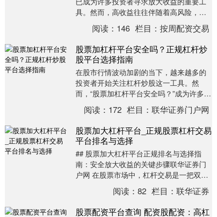
已成为许多投资者寻求放大收益的重要工
具。然而，高收益往往伴随着高风险，选
择一个安全、正规的杠杆炒股平台至关重
阅读：
146
栏目：
按周配资交易
要。本文将为您介....
股票加杠杆平台安全吗？正规杠杆炒
股平台选择指南
在股市行情波动加剧的当下，越来越多的
投资者开始关注杠杆炒股这一工具。然
而，“股票加杠杆平台安全吗？”成为许多人
心中的疑问。本文将深入探讨杠杆交易的
阅读：
172
栏目：
联华证券门户网
风险与机遇，并....
股票加大杠杆平台_正规股票杠杆交易
平台排名与选择
## 股票加大杠杆平台正规排名与选择指
南：安全放大收益的关键步骤联华证券门
户网 在股票市场中，杠杆交易是一把双刃
剑，既能放大收益，也会加剧风险。随着
阅读：
82
栏目：
联华证券
投资者对资金....
股票配资平台查询 配资股配资：高杠