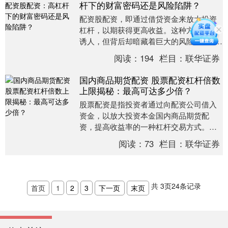
杆下的财富密码还是风险陷阱？
配资股配资，即通过借贷资金来放大投资
杠杆，以期获得更高收益。这种方式看似
诱人，但背后却暗藏着巨大的风险。 1. **
选择正规配资平台：**选择有资质、信誉好
阅读：
194
栏目：
联华证券
的配....
国内商品期货配资 股票配资杠杆倍数
上限揭秘：最高可达多少倍？
股票配资是指投资者通过向配资公司借入
资金，以放大投资本金国内商品期货配
资，提高收益率的一种杠杆交易方式。而
杠杆倍数则是衡量配资风险和收益的重要
阅读：
73
栏目：
联华证券
指标。 东莞股票配....
共
3
页
24
条记录
首页
1
2
3
下一页
末页