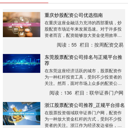
重庆炒股配资公司优选指南
在重庆这座金融活力充沛的西部重镇，炒
股配资市场近年来发展迅速。对于许多投
资者而言，配资能够放大资金使用效率联
华证券门户网，但选择一家靠谱的配资公
阅读：
55
栏目：
按周配资交易
司至关重要。本文....
东莞股票配资公司排名与正规平台推
荐
在东莞这座经济活跃的城市，股票配资作
为一种杠杆投资工具，受到不少投资者的
关注。然而，面对市场上众多的配资公
司，如何筛选出正规、可靠的平台，成为
阅读：
136
栏目：
联华证券门户网
投资者首要解决的问....
浙江股票配资公司推荐_正规平台排名
在股票投资领域联华证券门户网，配资作
为一种放大资金杠杆的方式，受到不少投
资者的关注。浙江作为经济发达省份，金