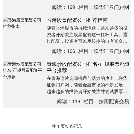
融市场活跃，配资公司数量众多。然而，
阅读：
199
栏目：
联华证券门户网
面对市场上鱼龙混....
香港股票配资公司推荐指南
随着香港股市的持续活跃，越来越多的投
资者开始关注股票配资这一杠杆工具。通
过配资，投资者可以用较少的自有资金撬
动更大的投资规模，从而放大收益。然而
阅读：
106
栏目：
联华证券门户网
联华证券，香港作....
青海炒股配资公司排名-正规股票配资
平台推荐
在青海这片充满机遇与活力的热土上联华
证券门户网，随着金融市场的不断发展，
越来越多的投资者开始关注并尝试股票配
资这一杠杆工具。然而，面对市场上众多
阅读：
118
栏目：
按周配资交易
的配资公司，如何....
共 1 页/5 条记录