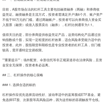
目前，A股市场合法的杠杆工具主要包括融资融券（两融）和券商收
益凭证。融资融券是主流方式，投资者需满足开户满6个月、账户资产
不低于50万元的门槛。通过两融账户，投资者可以向券商借入资金买
入股票（融资）或借入股票卖出（融券），杠杆比例通常为1:1。
值得关注的是，部分券商提供收益凭证产品，这类结构化产品通过挂
钩指数或个股，实现一定程度的杠杆效果，适合风险承受能力适中的
投资者。此外，股指期货和期权也是专业投资者的杠杆工具，但门槛
较高，需开通特定交易权限。
**重要提示**：场外配资、伞形信托等非正规渠道存在法律风险，且资
金安全无保障，投资者务必远离。
## 二、杠杆操作的核心策略
### 1. 选择合适的标的
杠杆操作应优先选择流动性好、波动率适中的蓝筹股或ETF基金。避
免选择ST股、次新股等高风险品种，因为这些标的容易触发平仓线。