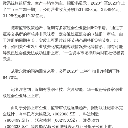
微系统模组研发、生产与销售为主。招股书显示，2020年至2023年上
半年（三年加一期），公司营业收入分别为31.60亿元、33.48亿元、
31.25亿元和12.32亿元。
随着监管政策趋严，近期有多家过会企业撤回IPO申请。“通过了
证券交易所的审核并非意味着一定会通过证监会的（注册）审核。由
于注册的周期变长，实质上可通过该环节动态调整IPO的节奏。此
外，如相关企业发生业绩变化或其他客观情况变化等情形，都有可能
导致已过会但无法成功注册上市。”一位资本市场律师向财联社记者表
示道。
从歌尔微的问询回复来看，公司2023年上半年扣非净利润下降
84.70%。
记者注意到，近期有景创科技、六淳智能、华一股份等多家创业
板过会企业终止上市。
而对于分拆上市企业，监管审核也逐渐趋严。据财联社记者不完
全统计，今年已有大族激光（002008.SZ）、科达制造
（600499.SH）、沃尔核材（002130.SZ）、潍柴动力
（000338.SZ）等超8家A股公司陆续表示终止分拆子公司上市。