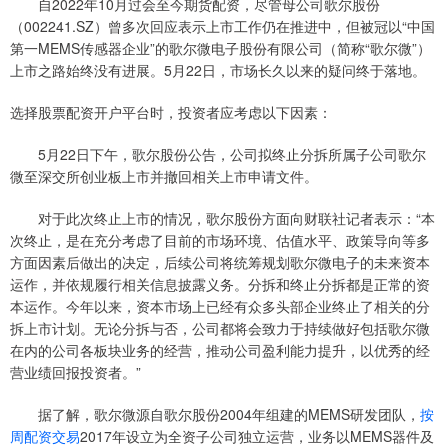
自2022年10月过会至今期货配资，尽管母公司歌尔股份
（002241.SZ）曾多次回应表示上市工作仍在推进中，但被冠以“中国
第一MEMS传感器企业”的歌尔微电子股份有限公司（简称“歌尔微”）
上市之路始终没有进展。5月22日，市场长久以来的疑问终于落地。
选择股票配资开户平台时，投资者应考虑以下因素：
5月22日下午，歌尔股份公告，公司拟终止分拆所属子公司歌尔
微至深交所创业板上市并撤回相关上市申请文件。
对于此次终止上市的情况，歌尔股份方面向财联社记者表示：“本
次终止，是在充分考虑了目前的市场环境、估值水平、政策导向等多
方面因素后做出的决定，后续公司将统筹规划歌尔微电子的未来资本
运作，并依规履行相关信息披露义务。分拆和终止分拆都是正常的资
本运作。今年以来，资本市场上已经有众多头部企业终止了相关的分
拆上市计划。无论分拆与否，公司都将会致力于持续做好包括歌尔微
在内的公司各板块业务的经营，推动公司盈利能力提升，以优秀的经
营业绩回报投资者。”
据了解，歌尔微源自歌尔股份2004年组建的MEMS研发团队，
按
周配资交易
2017年设立为全资子公司独立运营，业务以MEMS器件及